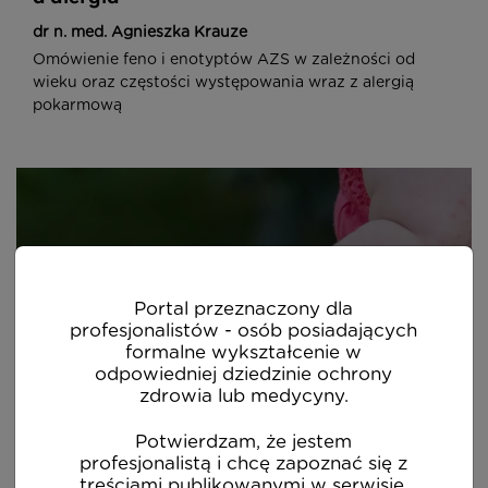
dr n. med. Agnieszka Krauze
Omówienie feno i enotyptów AZS w zależności od
wieku oraz częstości występowania wraz z alergią
pokarmową
OGLĄDAJ (16:40)
Portal przeznaczony dla
profesjonalistów - osób posiadających
formalne wykształcenie w
odpowiedniej dziedzinie ochrony
zdrowia lub medycyny.
Potwierdzam, że jestem
Alergiczny wyprysk kontaktowy
profesjonalistą i chcę zapoznać się z
treściami publikowanymi w serwisie.
Prof. dr hab. n. med. Radosław Śpiewak