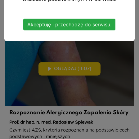
Alergiczny wyprysk kontaktowy - przyczyny
powstawania i najczęstsze postacie
Akceptuję i przechodzę do serwisu.
OGLĄDAJ (11:07)
Rozpoznanie Alergicznego Zapalenia Skóry
Prof. dr hab. n. med. Radosław Śpiewak
Czym jest AZS, kryteria rozpoznania na podstawie cech
podstawowych i mniejszych