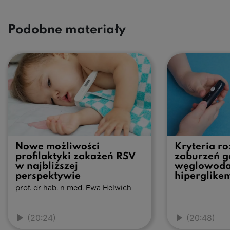
Podobne materiały
Nowe możliwości
Kryteria r
profilaktyki zakażeń RSV
zaburzeń g
w najbliższej
węglowoda
perspektywie
hiperglike
prof. dr hab. n med. Ewa Helwich
(20:24)
(20:48)