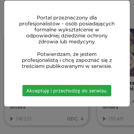
Pozostałe odcinki
Portal przeznaczony dla
profesjonalistów - osób posiadających
formalne wykształcenie w
odpowiedniej dziedzinie ochrony
zdrowia lub medycyny.
Potwierdzam, że jestem
profesjonalistą i chcę zapoznać się z
treściami publikowanymi w serwisie.
Przedwczesne
Przedwcze
dojrzewanie płciowe cz.1
dojrzewani
Akceptuję i przechodzę do serwisu.
Prof. dr hab. n. med. Ewa Małecka-
Prof. dr hab. n
Tendera
Tendera
(16:22)
ODC. 4
(10:41)