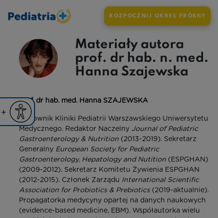
ROZPOCZNIJ OKRES PRÓBNY
Materiały autora
prof. dr hab. n. med.
Hanna Szajewska
Prof. dr hab. med.
Hanna SZAJEWSKA
iejsz czcionkę
Powiększ czcionkę
Kierownik Kliniki Pediatrii Warszawskiego Uniwersytetu
yślna czcionka
Medycznego. Redaktor Naczelny
Journal of Pediatric
Gastroenterology & Nutrition
(2013-2019). Sekretarz
Generalny
European Society for Pediatric
Gastroenterology, Hepatology and Nutition
(ESPGHAN)
(2009-2012). Sekretarz Komitetu Żywienia ESPGHAN
(2012-2015). Członek Zarządu
International
Scientific
Association for Probiotics & Prebiotics
(2019-aktualnie).
Propagatorka medycyny opartej na danych naukowych
(evidence-based medicine, EBM). Współautorka wielu