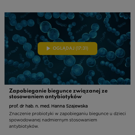
OGLĄDAJ (17:31)
Zapobieganie biegunce związanej ze
stosowaniem antybiotyków
prof. dr hab. n. med. Hanna Szajewska
Znaczenie probiotyki w zapobieganiu biegunce u dzieci
spowodowanej nadmiernym stosowaniem
antybiotyków.