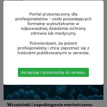
różnice
prof. dr hab. n. med. Hanna Szajewska
Portal przeznaczony dla
Omówienie deficjini biotyków, ich dawkowania oraz
profesjonalistów - osób posiadających
sposobu wyboru odpowiedniego preparatu pod
formalne wykształcenie w
względem jakości oraz postaci dostosowanej do
odpowiedniej dziedzinie ochrony
pacjenta.
zdrowia lub medycyny.
Potwierdzam, że jestem
profesjonalistą i chcę zapoznać się z
treściami publikowanymi w serwisie.
OGLĄDAJ (12:32)
Akceptuję i przechodzę do serwisu.
Wcześniaki i zapobieganie martwiczemu