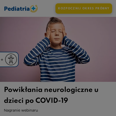
ROZPOCZNIJ OKRES PRÓBNY
iejsz czcionkę
Powiększ czcionkę
yślna czcionka
Powikłania neurologiczne u
dzieci po COVID-19
Nagranie webinaru