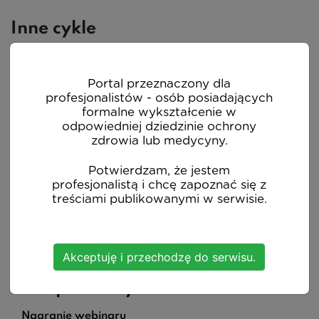
Inne cykle
Portal przeznaczony dla
profesjonalistów - osób posiadających
formalne wykształcenie w
odpowiedniej dziedzinie ochrony
zdrowia lub medycyny.
Potwierdzam, że jestem
profesjonalistą i chcę zapoznać się z
treściami publikowanymi w serwisie.
Pacjent pediatryczny w dobie
Akceptuję i przechodzę do serwisu.
COVID-19 - niełatwe zadanie
dla pediatry
Nagranie webinaru