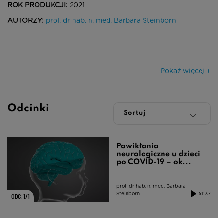
ROK PRODUKCJI:
2021
AUTORZY:
prof. dr hab. n. med. Barbara Steinborn
ILOŚĆ ODCINKÓW:
1
ŁĄCZNY CZAS ODCINKÓW:
0h 51m
Pokaż więcej +
Odcinki
Powikłania
neurologiczne u dzieci
po COVID-19 – ok...
prof. dr hab. n. med. Barbara
Steinborn
51:37
ODC. 1/1