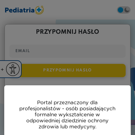
PRZYPOMNIJ HASŁO
iejsz czcionkę
Powiększ czcionkę
PRZYPOMNIJ HASŁO
yślna czcionka
Nie posiadasz jeszcze konta w naszym
Portal przeznaczony dla
portalu?
profesjonalistów - osób posiadających
formalne wykształcenie w
odpowiedniej dziedzinie ochrony
ZAREJESTRUJ SIĘ
zdrowia lub medycyny.