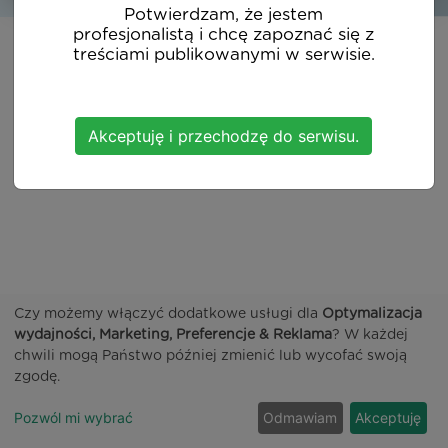
Potwierdzam, że jestem
profesjonalistą i chcę zapoznać się z
treściami publikowanymi w serwisie.
Akceptuję i przechodzę do serwisu.
Czy możemy włączyć dodatkowe usługi dla
Optymalizacja
wydajności, Marketing, Preferencje & Reklama
? W każdej
chwili mogą Państwo później zmienić lub wycofać swoją
zgodę.
Pozwól mi wybrać
Odmawiam
Akceptuję